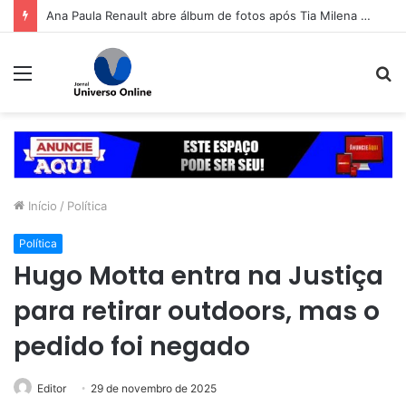
Ana Paula Renault abre álbum de fotos após Tia Milena confirmar fim de amizade: ‘Continuando sendo eu’
Menu
P
p
Início
/
Política
Política
Hugo Motta entra na Justiça
para retirar outdoors, mas o
pedido foi negado
Editor
29 de novembro de 2025