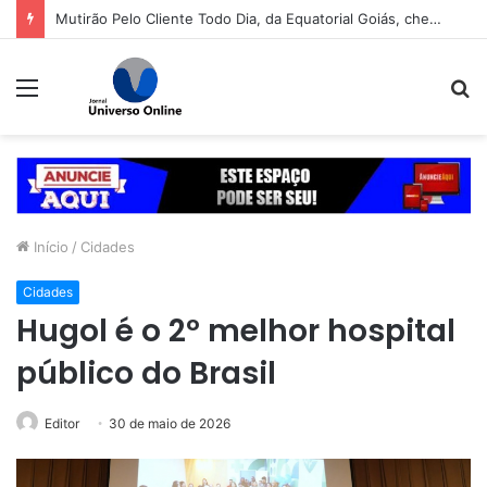
Mabel libera primeira pista lateral do viaduto da Leste-Oeste
Menu
P
p
Início
/
Cidades
Cidades
Hugol é o 2º melhor hospital
público do Brasil
Editor
30 de maio de 2026