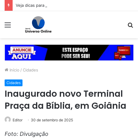
Veja dicas para economizar ao comprar o presente de Dia dos Pais
Menu
P
p
Início
/
Cidades
Cidades
Inaugurado novo Terminal
Praça da Bíblia, em Goiânia
Editor
30 de setembro de 2025
Foto: Divulgação