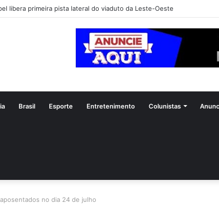
 Maria da Penha completa 20 anos entre avanços e desafios
ia
Brasil
Esporte
Entretenimento
Colunistas
Anunc
 aposentados no dia 24 de julho