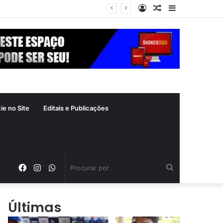
Entrar
Artigo
Barra
aleatório
Lateral
ie no Site
Editais e Publicações
Facebook
Instagram
WhatsApp
Procurar
por
Últimas