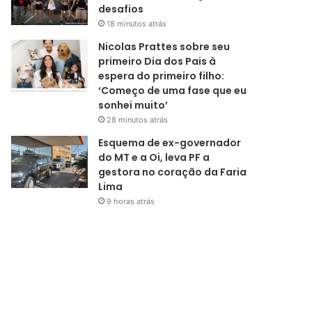
desafios
18 minutos atrás
Nicolas Prattes sobre seu
primeiro Dia dos Pais à
espera do primeiro filho:
‘Começo de uma fase que eu
sonhei muito’
28 minutos atrás
Esquema de ex-governador
do MT e a Oi, leva PF a
gestora no coração da Faria
Lima
9 horas atrás