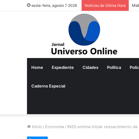
Lei
sexta-feira, agosto 7 2026
Notícias de Última Hora
Home
Expediente
Cidades
Política
Políc
Caderno Especial
Início
/
Economia
/
INSS estima iniciar ressarcimento de