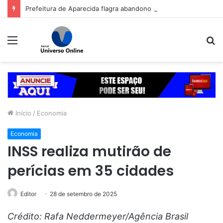
Prefeitura de Aparecida flagra abandono de seis cães e reitera que o ato é crime inafiançável
Menu
P
p
Início
/
Economia
Economia
INSS realiza mutirão de
perícias em 35 cidades
Editor
28 de setembro de 2025
Crédito: Rafa Neddermeyer/Agência Brasil