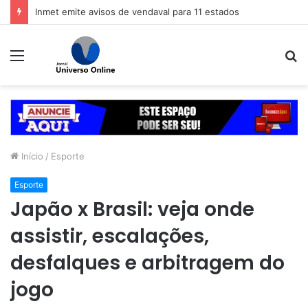
Inmet emite avisos de vendaval para 11 estados
Menu
P
p
Início
/
Esporte
Esporte
Japão x Brasil: veja onde
assistir, escalações,
desfalques e arbitragem do
jogo