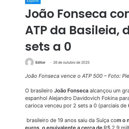
Esporte
João Fonseca conq
ATP da Basileia, 
sets a 0
Editor
26 de outubro de 2025
João Fonseca vence o ATP 500 – Foto: Pie
O brasileiro
João Fonseca
alcançou um gra
espanhol Alejandro Davidovich Fokina para
carioca venceu por 2 sets a 0 (parciais de 
brasileiro de 19 anos saiu da Suíça co
m o 
euros, o equivalente a cerca de
R$ 2,9 mil