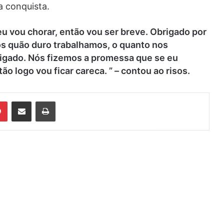
 conquista.
eu vou chorar, então vou ser breve. Obrigado por
s quão duro trabalhamos, o quanto nos
rigado. Nós fizemos a promessa que se eu
o logo vou ficar careca. ” – contou ao risos.
din
Pinterest
Compartilhar via e-mail
Imprimir