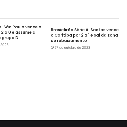
s: São Paulo vence o
Brasielirão Série A: Santos vence
 2 a 0 e assume a
o Coritiba por 2 a 1 e sai da zona
o grupo D
de rebaixamento
e 2025
27 de outubro de 2023