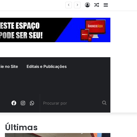
Entrar
Artigo
Barra
vador
aleatório
Lateral
ie no Site
Editais e Publicações
Facebook
Instagram
WhatsApp
Procurar
por
Últimas