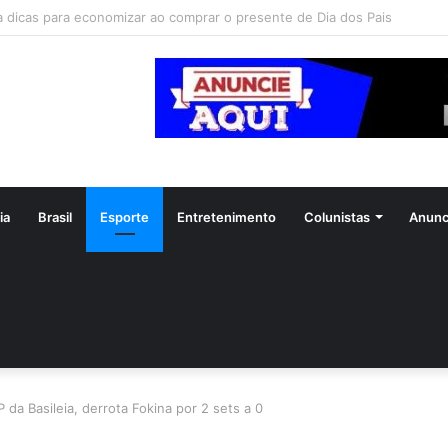
amento de Davi Brito e Emilly Araújo terá festa de R$ 2 milhões em Sal
ia
Brasil
Esporte
Entretenimento
Colunistas
Anunc
 da Basileia, derrota Fokina por 2 sets a 0