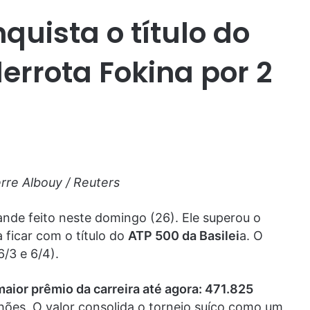
uista o título do
derrota Fokina por 2
rre Albouy / Reuters
nde feito neste domingo (26). Ele superou o
 ficar com o título do
ATP 500 da Basilei
a. O
6/3 e 6/4).
maior prêmio da carreira até agora: 471.825
hões. O valor consolida o torneio suíço como um