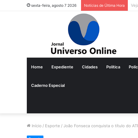
Cas
sexta-feira, agosto 7 2026
Notícias de Última Hora
Home
Expediente
Cidades
Política
Políc
Caderno Especial
Início
/
Esporte
/
João Fonseca conquista o título do ATP