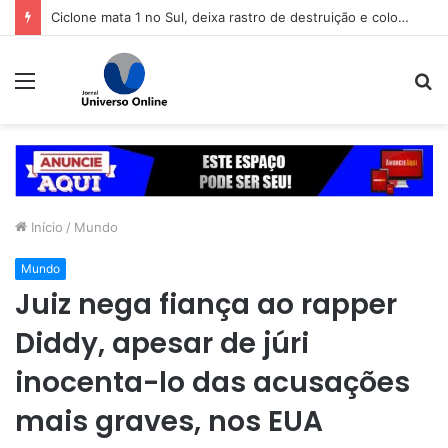
Ciclone mata 1 no Sul, deixa rastro de destruição e coloca 11 estados em alerta
Menu
P
p
Início
/
Mundo
Mundo
Juiz nega fiança ao rapper
Diddy, apesar de júri
inocenta-lo das acusações
mais graves, nos EUA