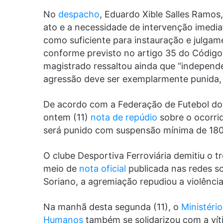
No
despacho
, Eduardo Xible Salles Ramos
ato e a necessidade de intervenção imedia
como suficiente para instauração e julgam
conforme previsto no artigo 35 do Código 
magistrado ressaltou ainda que “indepen
agressão deve ser exemplarmente punida, d
De acordo com a Federação de Futebol do 
ontem (11)
nota de repúdio
sobre o ocorri
será punido com suspensão mínima de 180 
O clube Desportiva Ferroviária demitiu o t
meio de
nota oficial
publicada nas redes s
Soriano, a agremiação repudiou a violência
Na manhã desta segunda (11), o
Ministério
Humanos
também se solidarizou com a vít