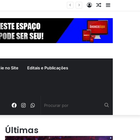
Entrar
Artigo
Barra
xima segunda-feira (10)
aleatório
Lateral
ie no Site
Editais e Publicações
Facebook
Instagram
WhatsApp
Procurar
por
Últimas