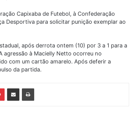
eração Capixaba de Futebol, à Confederação
iça Desportiva para solicitar punição exemplar ao
Estadual, após derrota ontem (10) por 3 a 1 para a
A agressão à Macielly Netto ocorreu no
nido com um cartão amarelo. Após deferir a
ulso da partida.
din
Pinterest
Compartilhar via e-mail
Imprimir