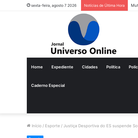
Mut
sexta-feira, agosto 7 2026
Notícias de Última Hora
Home
Expediente
Cidades
Política
Políc
Caderno Especial
Início
/
Esporte
/
Justiça Desportiva do ES suspende So