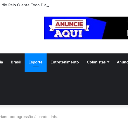
irão Pelo Cliente Todo Dia, da Equatorial Goiás, chega a Goiânia na pró
ia
Brasil
Esporte
Entretenimento
Colunistas
Anunc
riano por agressão à bandeirinha