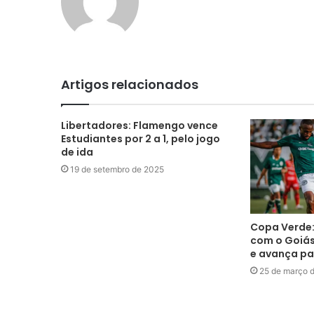
Artigos relacionados
Libertadores: Flamengo vence
Estudiantes por 2 a 1, pelo jogo
de ida
19 de setembro de 2025
Copa Verde:
com o Goiás 
e avança pa
25 de março 