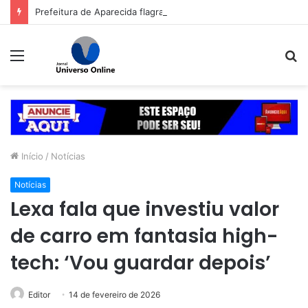
Prefeitura de Aparecida flagra abandono de seis cães e reitera que o ato é crime inafiançável
Menu
P
p
Início
/
Notícias
Notícias
Lexa fala que investiu valor
de carro em fantasia high-
tech: ‘Vou guardar depois’
Editor
14 de fevereiro de 2026