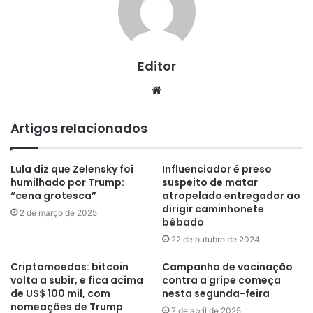
Editor
Website
Artigos relacionados
Lula diz que Zelensky foi
Influenciador é preso
humilhado por Trump:
suspeito de matar
“cena grotesca”
atropelado entregador ao
dirigir caminhonete
2 de março de 2025
bêbado
22 de outubro de 2024
Criptomoedas: bitcoin
Campanha de vacinação
volta a subir, e fica acima
contra a gripe começa
de US$ 100 mil, com
nesta segunda-feira
nomeações de Trump
7 de abril de 2025