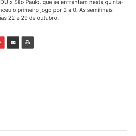
LDU x São Paulo, que se enfrentam nesta quinta-
ceu o primeiro jogo por 2 a 0. As semifinais
ias 22 e 29 de outubro.
din
Pinterest
Compartilhar via e-mail
Imprimir