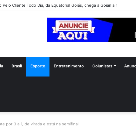
o Pelo Cliente Todo Dia, da Equatorial Goiás, chega a Goiânia na próxim
ia
Brasil
Esporte
Entretenimento
Colunistas
Anunc
te por 3 a 1, de virada e está na semifinal