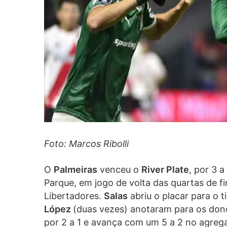
Foto: Marcos Ribolli
O
Palmeiras
venceu o
River Plate
, por 3 a
Parque, em jogo de volta das quartas de f
Libertadores.
Salas
abriu o placar para o 
López
(duas vezes) anotaram para os dono
por 2 a 1 e avança com um 5 a 2 no agreg