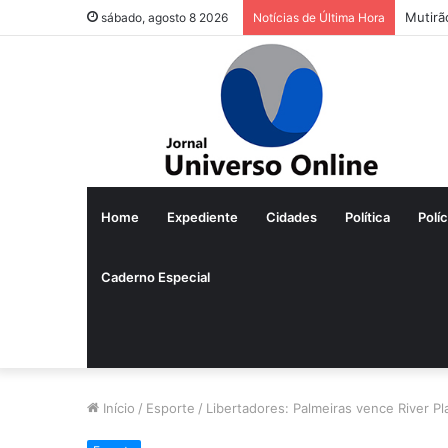
Mutirã
sábado, agosto 8 2026
Notícias de Última Hora
Home
Expediente
Cidades
Política
Políc
Caderno Especial
Início
/
Esporte
/
Libertadores: Palmeiras vence River Pla