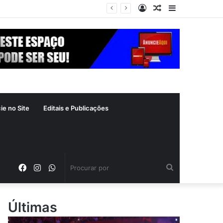
Entrar
Artigo
Barra
a segunda-feira (10)
aleatório
Lateral
ie no Site
Editais e Publicações
Facebook
Instagram
WhatsApp
Procurar
por
Últimas