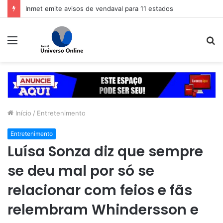
Inmet emite avisos de vendaval para 11 estados
Menu
P
p
Início
/
Entretenimento
Entretenimento
Luísa Sonza diz que sempre
se deu mal por só se
relacionar com feios e fãs
relembram Whindersson e