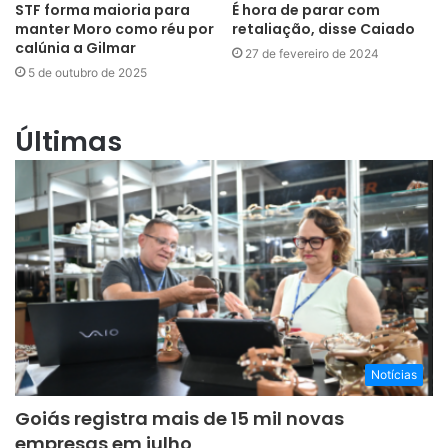
STF forma maioria para
É hora de parar com
manter Moro como réu por
retaliação, disse Caiado
calúnia a Gilmar
27 de fevereiro de 2024
5 de outubro de 2025
Últimas
Notícias
Goiás registra mais de 15 mil novas
empresas em julho