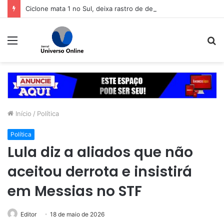
Ciclone mata 1 no Sul, deixa rastro de destruição e coloca 11 estados em alerta
Menu
P
p
Início
/
Política
Política
Lula diz a aliados que não
aceitou derrota e insistirá
em Messias no STF
Editor
18 de maio de 2026