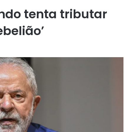
ndo tenta tributar
ebelião’