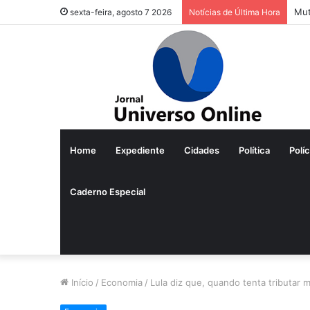
Mab
sexta-feira, agosto 7 2026
Notícias de Última Hora
Home
Expediente
Cidades
Política
Políc
Caderno Especial
Início
/
Economia
/
Lula diz que, quando tenta tributar mi