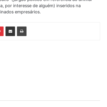
ja, por interesse de alguém) inseridos na
inados empresários.
din
Pinterest
Compartilhar via e-mail
Imprimir