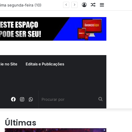
Entrar
Artigo
Barra
aleatório
Lateral
ie no Site
Editais e Publicações
Facebook
Instagram
WhatsApp
Procurar
por
Últimas