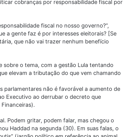
riticar cobranças por responsabilidade fiscal por
ponsabilidade fiscal no nosso governo?”,
 a gente faz é por interesses eleitorais? [Se
utária, que não vai trazer nenhum benefício
 sobre o tema, com a gestão Lula tentando
 que elevam a tributação do que vem chamando
 os parlamentares não é favorável a aumento de
o Executivo ao derrubar o decreto que
Financeiras).
al. Podem gritar, podem falar, mas chegou o
irmou Haddad na segunda (30). Em suas falas, o
tis” (jargão político em referência ao animal