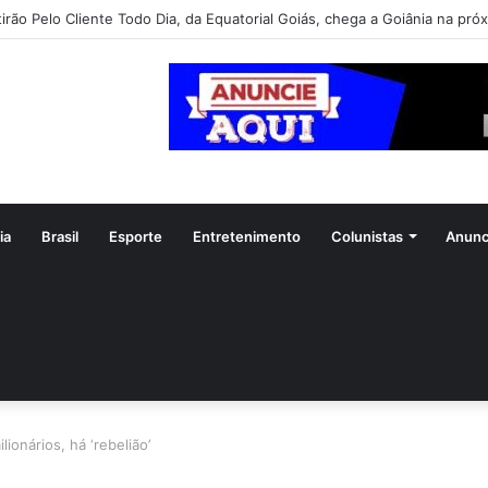
el libera primeira pista lateral do viaduto da Leste-Oeste
ia
Brasil
Esporte
Entretenimento
Colunistas
Anunc
lionários, há ‘rebelião’