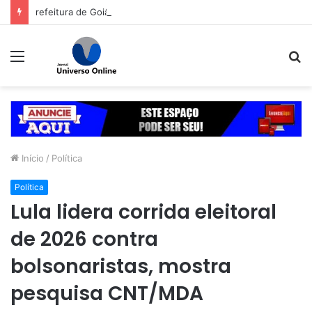
refeitura de Goiânia renova frota de veículos para ampliar eficiência dos serviços e reduzir custos com manutenção
Menu
P
p
Início
/
Política
Política
Lula lidera corrida eleitoral
de 2026 contra
bolsonaristas, mostra
pesquisa CNT/MDA