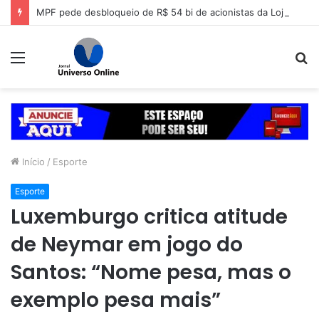
MPF pede desbloqueio de R$ 54 bi de acionistas da Lojas Americanas
Menu
P
p
Início
/
Esporte
Esporte
Luxemburgo critica atitude
de Neymar em jogo do
Santos: “Nome pesa, mas o
exemplo pesa mais”