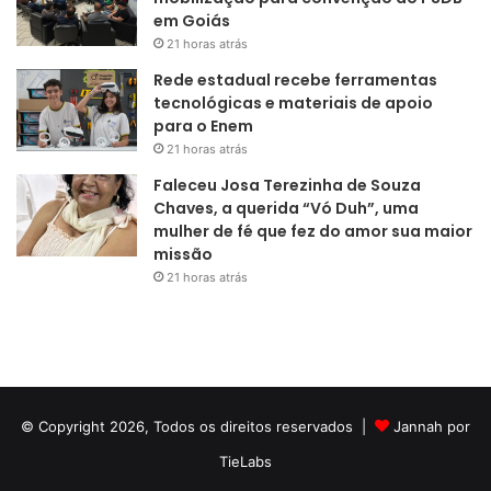
em Goiás
21 horas atrás
Rede estadual recebe ferramentas
tecnológicas e materiais de apoio
para o Enem
21 horas atrás
Faleceu Josa Terezinha de Souza
Chaves, a querida “Vó Duh”, uma
mulher de fé que fez do amor sua maior
missão
21 horas atrás
© Copyright 2026, Todos os direitos reservados |
Jannah por
TieLabs