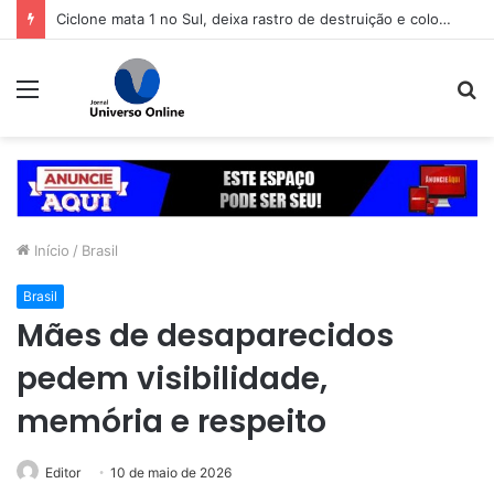
refeitura de Goiânia renova frota de veículos para ampliar eficiência dos serviços e reduzir custos com manutenção
Menu
P
p
Início
/
Brasil
Brasil
Mães de desaparecidos
pedem visibilidade,
memória e respeito
Editor
10 de maio de 2026