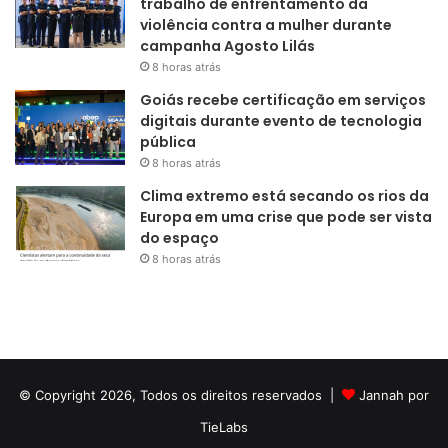
trabalho de enfrentamento da
violência contra a mulher durante
campanha Agosto Lilás
8 horas atrás
Goiás recebe certificação em serviços
digitais durante evento de tecnologia
pública
8 horas atrás
Clima extremo está secando os rios da
Europa em uma crise que pode ser vista
do espaço
8 horas atrás
© Copyright 2026, Todos os direitos reservados |
Jannah por
TieLabs