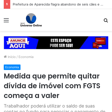
Prefeitura de Aparecida flagra abandono de seis cães e reitera que o ato é crime inafiançável
Menu
P
p
Início
/
Economia
Economia
Medida que permite quitar
dívida de imóvel com FGTS
começa a valer
Trabalhador poderá utilizar o saldo de suas
contas no fundo para negociar o pagamento de