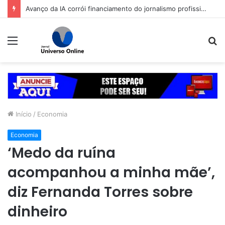
Avanço da IA corrói financiamento do jornalismo profissional no Brasil
Menu
P
p
Início
/
Economia
Economia
‘Medo da ruína
acompanhou a minha mãe’,
diz Fernanda Torres sobre
dinheiro