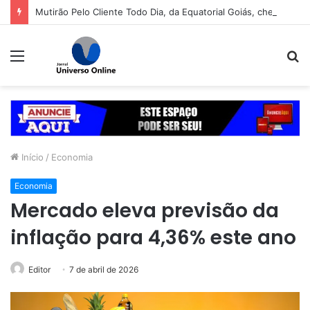
Mutirão Pelo Cliente Todo Dia, da Equatorial Goiás, chega a Goiânia na próxima segunda-feira (10)
Menu
P
p
Início
/
Economia
Economia
Mercado eleva previsão da
inflação para 4,36% este ano
Editor
7 de abril de 2026