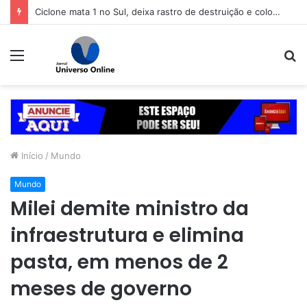
Ciclone mata 1 no Sul, deixa rastro de destruição e coloca 11 estados em alerta
Menu
P
p
Início
/
Mundo
Mundo
Milei demite ministro da
infraestrutura e elimina
pasta, em menos de 2
meses de governo