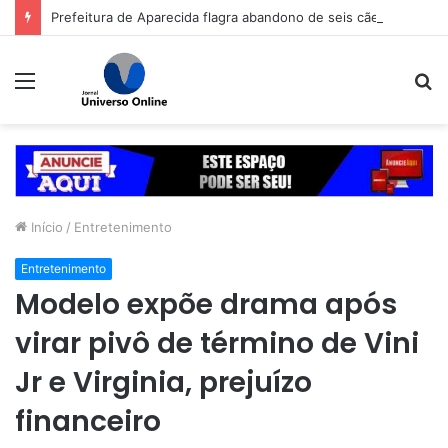
Prefeitura de Aparecida flagra abandono de seis cães e reitera que o ato é crime inafiançável
Menu
P
p
Início
/
Entretenimento
Entretenimento
Modelo expõe drama após
virar pivô de término de Vini
Jr e Virginia, prejuízo
financeiro