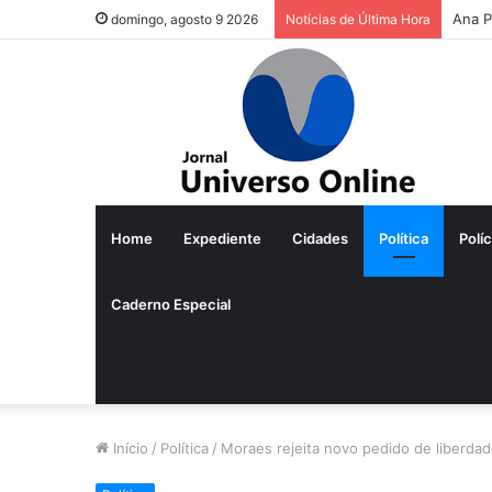
Ana P
domingo, agosto 9 2026
Notícias de Última Hora
Home
Expediente
Cidades
Política
Políc
Caderno Especial
Início
/
Política
/
Moraes rejeita novo pedido de liberdade