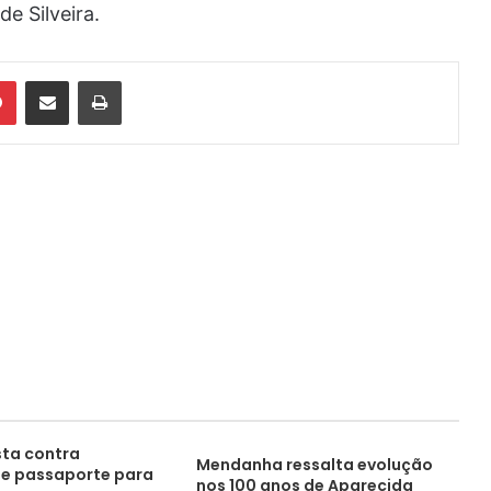
e Silveira.
din
Pinterest
Compartilhar via e-mail
Imprimir
ta contra
Mendanha ressalta evolução
e passaporte para
nos 100 anos de Aparecida