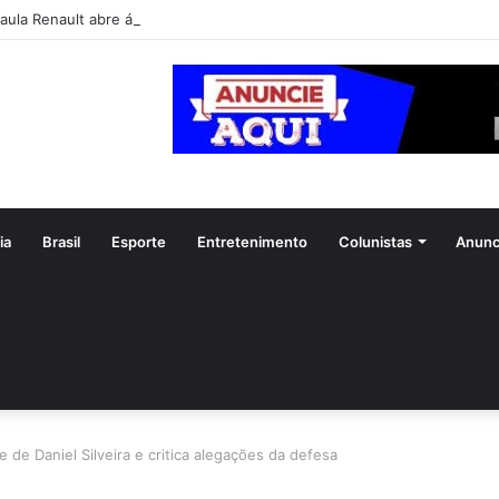
aula Renault abre álbum de fotos após Tia Milena confirmar fim de ami
ia
Brasil
Esporte
Entretenimento
Colunistas
Anunc
 de Daniel Silveira e critica alegações da defesa