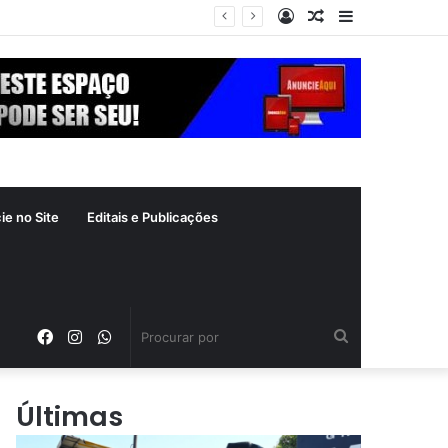
Entrar
Artigo
Barra
zade: ‘Continuando sendo eu’
aleatório
Lateral
ie no Site
Editais e Publicações
Facebook
Instagram
WhatsApp
Procurar
por
Últimas