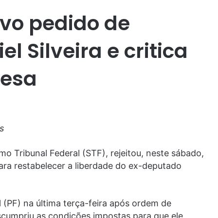
ovo pedido de
l Silveira e critica
fesa
s
o Tribunal Federal (STF), rejeitou, neste sábado,
para restabelecer a liberdade do ex-deputado
al (PF) na última terça-feira após ordem de
umpriu as condições impostas para que ele