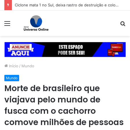
Ciclone mata 1 no Sul, deixa rastro de destruição e coloca 11 estados em alerta
Menu
P
p
Início
/
Mundo
Mundo
Morte de brasileiro que
viajava pelo mundo de
fusca com o cachorro
comove milhões de pessoas