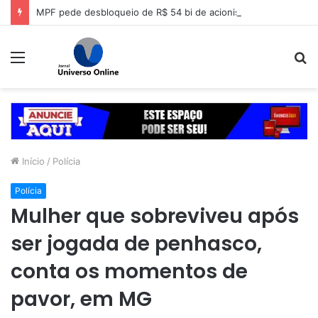
MPF pede desbloqueio de R$ 54 bi de acionistas da Lojas Americanas
Menu
P
p
Início
/
Polícia
Polícia
Mulher que sobreviveu após
ser jogada de penhasco,
conta os momentos de
pavor, em MG