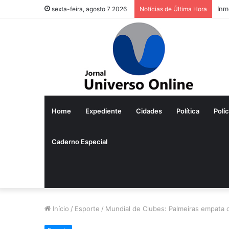
Inm
sexta-feira, agosto 7 2026
Notícias de Última Hora
Home
Expediente
Cidades
Política
Políc
Caderno Especial
Início
/
Esporte
/
Mundial de Clubes: Palmeiras empata c