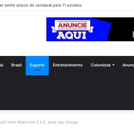
et emite avisos de vendaval para 11 estados
ia
Brasil
Esporte
Entretenimento
Colunistas
Anunc
om Inter Miami em 2 a 2, está nas oitavas