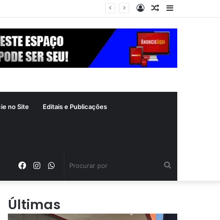
Entrar
Artigo
Barra
aleatório
Lateral
ie no Site
Editais e Publicações
Facebook
Instagram
WhatsApp
Procurar
por
Últimas