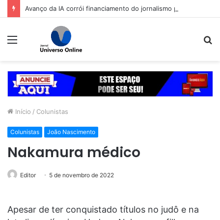
Avanço da IA corrói financiamento do jornalismo profissional no Brasil
Menu
P
p
Início
/
Colunistas
Colunistas
João Nascimento
Nakamura médico
Editor
5 de novembro de 2022
Apesar de ter conquistado títulos no judô e na