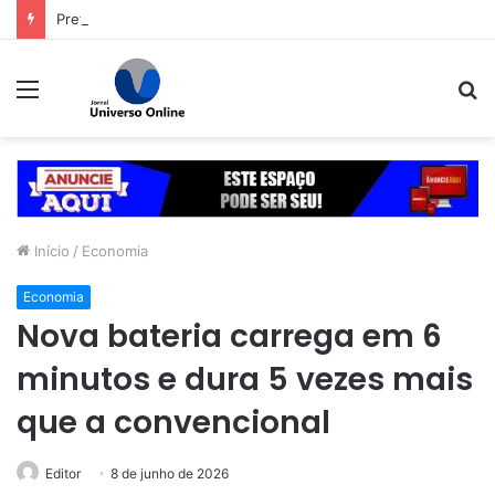
Prefeitura de Goiânia intensifica trabalho de enfrentamento da violência contra a mulher durante campanha Agosto Lilás
Menu
P
p
Início
/
Economia
Economia
Nova bateria carrega em 6
minutos e dura 5 vezes mais
que a convencional
Editor
8 de junho de 2026