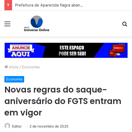
Prefeitura de Aparecida flagra abandono de seis cães e reitera que o ato é crime inafiançável
Menu
P
p
Início
/
Economia
Economia
Novas regras do saque-
aniversário do FGTS entram
em vigor
Editor
2 de novembro de 2025