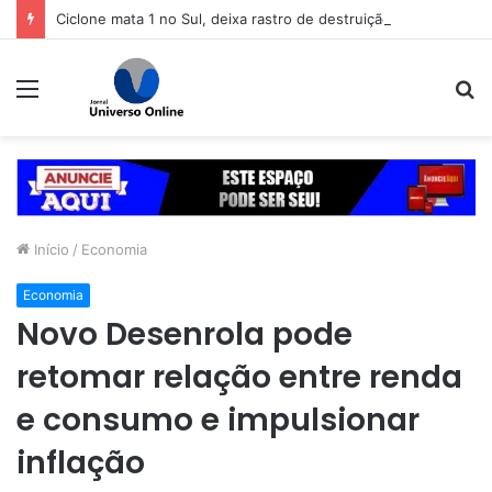
Ciclone mata 1 no Sul, deixa rastro de destruição e coloca 11 estados em alerta
Menu
P
p
Início
/
Economia
Economia
Novo Desenrola pode
retomar relação entre renda
e consumo e impulsionar
inflação