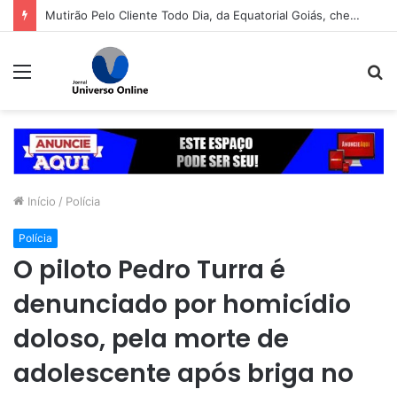
Mutirão Pelo Cliente Todo Dia, da Equatorial Goiás, chega a Goiânia na próxima segunda-feira (10)
Menu
P
p
Início
/
Polícia
Polícia
O piloto Pedro Turra é
denunciado por homicídio
doloso, pela morte de
adolescente após briga no