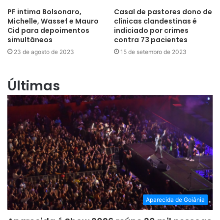
PF intima Bolsonaro,
Casal de pastores dono de
Michelle, Wassef e Mauro
clínicas clandestinas é
Cid para depoimentos
indiciado por crimes
simultâneos
contra 73 pacientes
23 de agosto de 2023
15 de setembro de 2023
Últimas
Aparecida de Goiânia