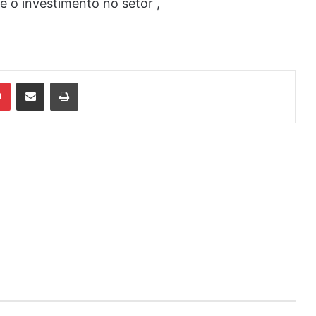
e o investimento no setor ,
din
Pinterest
Compartilhar via e-mail
Imprimir