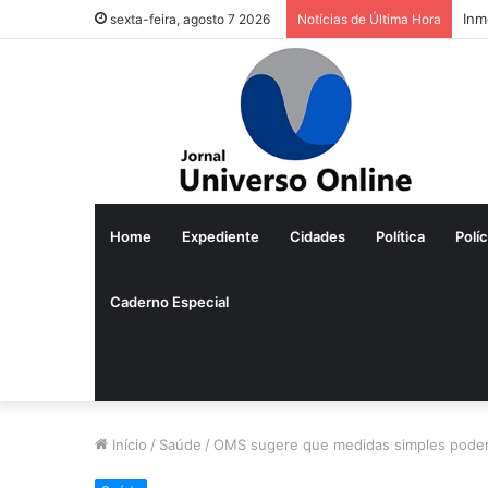
Vej
sexta-feira, agosto 7 2026
Notícias de Última Hora
Home
Expediente
Cidades
Política
Políc
Caderno Especial
Início
/
Saúde
/
OMS sugere que medidas simples podem