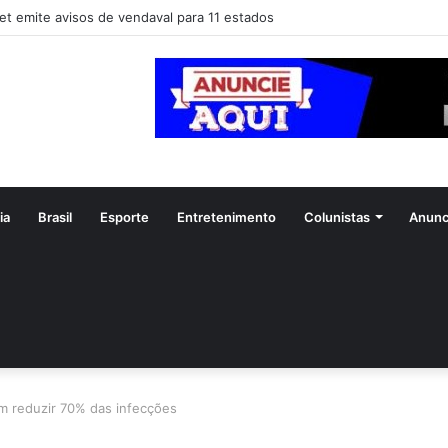
a dicas para economizar ao comprar o presente de Dia dos Pais
ia
Brasil
Esporte
Entretenimento
Colunistas
Anunc
 reduzir 70% das infecções