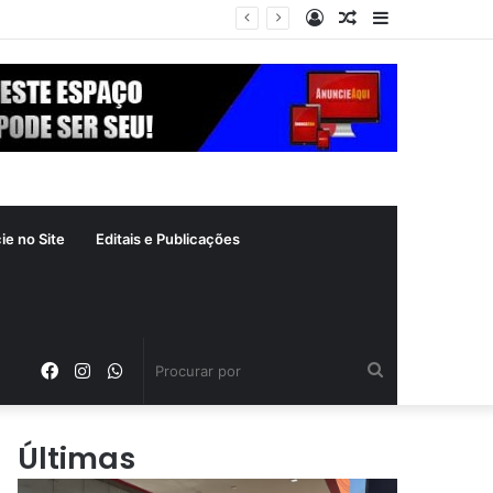
Entrar
Artigo
Barra
aleatório
Lateral
ie no Site
Editais e Publicações
Facebook
Instagram
WhatsApp
Procurar
por
Últimas