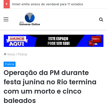
Inmet emite avisos de vendaval para 11 estados
Menu
P
p
Início
/
Polícia
Polícia
Operação da PM durante
festa junina no Rio termina
com um morto e cinco
baleados