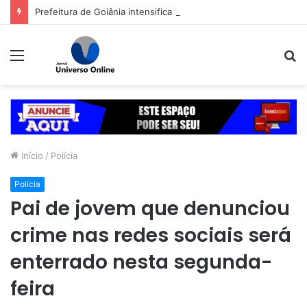
Prefeitura de Goiânia intensifica trabalho de enfrentamento da violência contra a mulher durante campanha Agosto Lilás
Menu
P
p
Início
/
Polícia
Polícia
Pai de jovem que denunciou
crime nas redes sociais será
enterrado nesta segunda-
feira