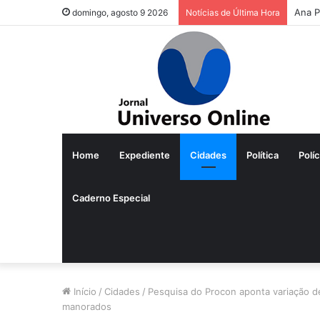
Ana P
domingo, agosto 9 2026
Notícias de Última Hora
Home
Expediente
Cidades
Política
Políc
Caderno Especial
Início
/
Cidades
/
Pesquisa do Procon aponta variação 
manorados