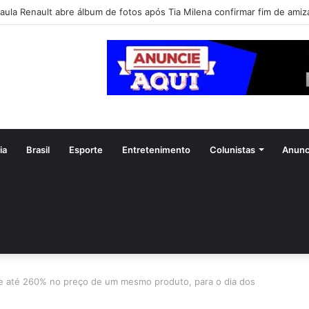
aula Renault abre álbum de fotos após Tia Milena confirmar fim de ami
ia
Brasil
Esporte
Entretenimento
Colunistas
Anunc
de até 260% no preço de um mesmo produto, para o dia dos