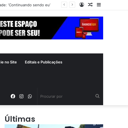
Entrar
Artigo
Barra
zade: ‘Continuando sendo eu’
aleatório
Lateral
ie no Site
Editais e Publicações
Facebook
Instagram
WhatsApp
Procurar
por
Últimas