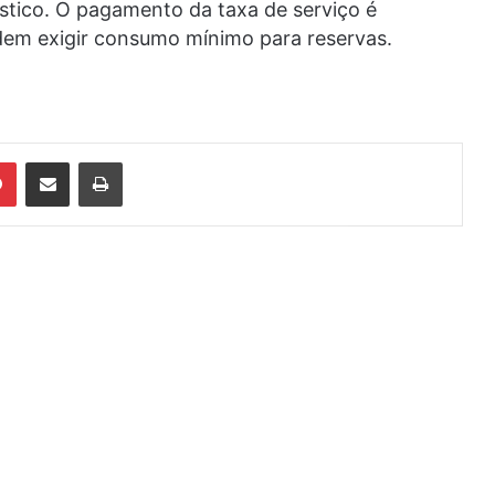
ístico. O pagamento da taxa de serviço é
odem exigir consumo mínimo para reservas.
din
Pinterest
Compartilhar via e-mail
Imprimir