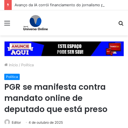
Avanço da IA corrói financiamento do jornalismo profissional no Brasil
Menu
P
p
Início
/
Política
Política
PGR se manifesta contra
mandato online de
deputado que está preso
Editor
4 de outubro de 2025