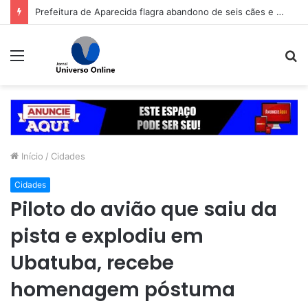
Prefeitura de Aparecida flagra abandono de seis cães e reitera que o ato é crime inafiançável
Menu
P
p
Início
/
Cidades
Cidades
Piloto do avião que saiu da
pista e explodiu em
Ubatuba, recebe
homenagem póstuma