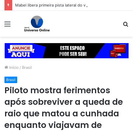
Mabel libera primeira pista lateral do viaduto da Leste-Oeste
Menu
P
p
Início
/
Brasil
Brasil
Piloto mostra ferimentos
após sobreviver a queda de
raio que matou a cunhada
enquanto viajavam de