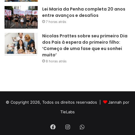
Lei Maria da Penha completa 20 anos
entre avanços e desafios
7 horas atrás
Nicolas Prattes sobre seu primeiro Dia
dos Pais à espera do primeiro filho:
‘Começo de uma fase que eu sonhei
muito’
8 horas atrás
© Copyright 2026, Todos os direitos reservados |
Jannah por
TieLabs
Facebook
Instagram
WhatsApp