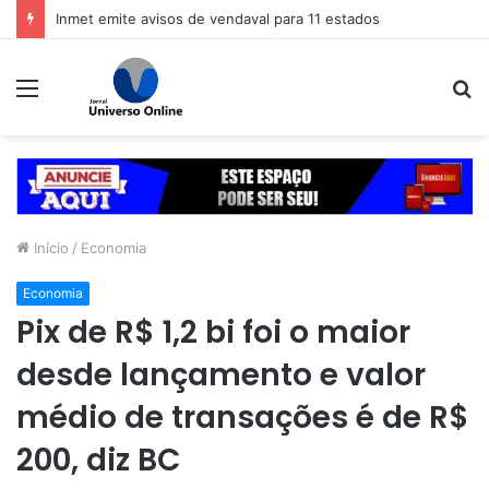
Inmet emite avisos de vendaval para 11 estados
Menu
P
p
Início
/
Economia
Economia
Pix de R$ 1,2 bi foi o maior
desde lançamento e valor
médio de transações é de R$
200, diz BC