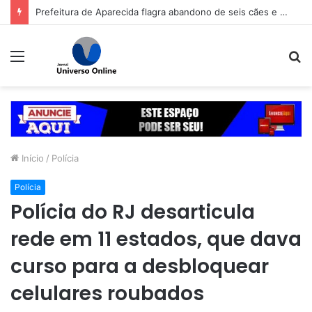
Prefeitura de Aparecida flagra abandono de seis cães e reitera que o ato é crime inafiançável
Menu
P
p
Início
/
Polícia
Polícia
Polícia do RJ desarticula
rede em 11 estados, que dava
curso para a desbloquear
celulares roubados