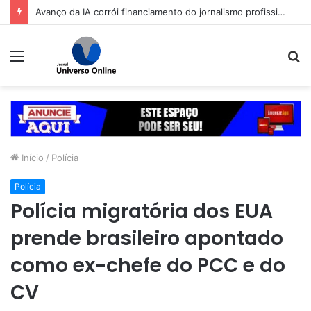
Avanço da IA corrói financiamento do jornalismo profissional no Brasil
Menu
P
p
Início
/
Polícia
Polícia
Polícia migratória dos EUA
prende brasileiro apontado
como ex-chefe do PCC e do
CV