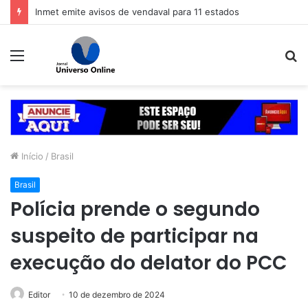
Inmet emite avisos de vendaval para 11 estados
Menu
P
p
Início
/
Brasil
Brasil
Polícia prende o segundo
suspeito de participar na
execução do delator do PCC
Editor
10 de dezembro de 2024