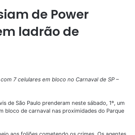
asiam de Power
em ladrão de
com 7 celulares em bloco no Carnaval de SP –
ivis de São Paulo prenderam neste sábado, 1º, um
 bloco de carnaval nas proximidades do Parque
io aos foliões cometendo os crimes. Os agentes