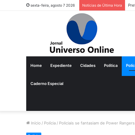
Pre
sexta-feira, agosto 7 2026
Notícias de Última Hora
Home
Expediente
Cidades
Política
Políc
Caderno Especial
Início
/
Polícia
/
Policiais se fantasiam de Power Ranger