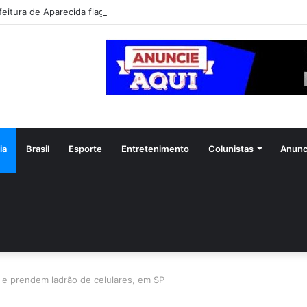
feitura de Aparecida flagra abandono de seis cães e reitera que o ato é 
ia
Brasil
Esporte
Entretenimento
Colunistas
Anunc
s e prendem ladrão de celulares, em SP