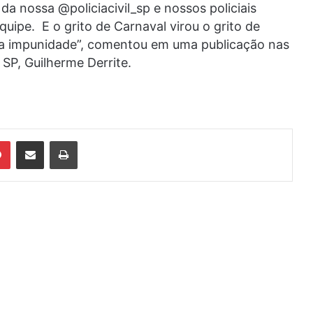
 nossa @policiacivil_sp e nossos policiais
quipe. E o grito de Carnaval virou o grito de
 a impunidade”, comentou em uma publicação nas
 SP, Guilherme Derrite.
din
Pinterest
Compartilhar via e-mail
Imprimir