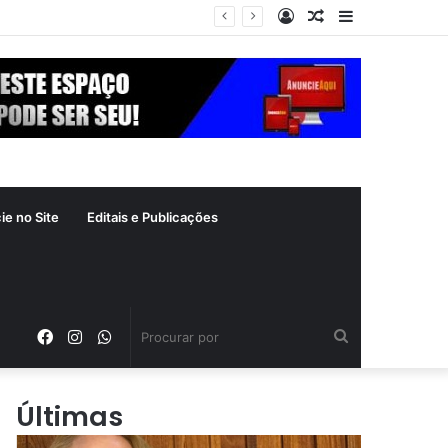
Entrar
Artigo
Barra
crime inafiançável
aleatório
Lateral
ie no Site
Editais e Publicações
Facebook
Instagram
WhatsApp
Procurar
por
Últimas