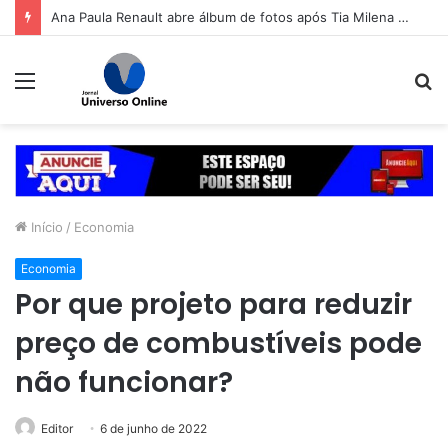
Ana Paula Renault abre álbum de fotos após Tia Milena confirmar fim de amizade: ‘Continuando sendo eu’
Menu
P
p
Início
/
Economia
Economia
Por que projeto para reduzir
preço de combustíveis pode
não funcionar?
Editor
6 de junho de 2022