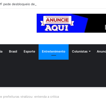
F pede desbloqueio de R$ 54 bi de acionistas da Lojas Americanas
ia
Brasil
Esporte
Entretenimento
Colunistas
Anunc
prefeituras viralizou: entenda a critica