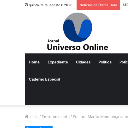
MP
quinta-feira, agosto 6 2026
Notícias de Última Hora
Home
Expediente
Cidades
Política
Políc
Caderno Especial
Início
/
Entretenimento
/
Post de Marília Mendonça sobre 