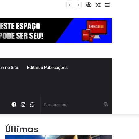
Entrar
Artigo
Barra
aleatório
Lateral
ie no Site
Editais e Publicações
Facebook
Instagram
WhatsApp
Procurar
por
Últimas