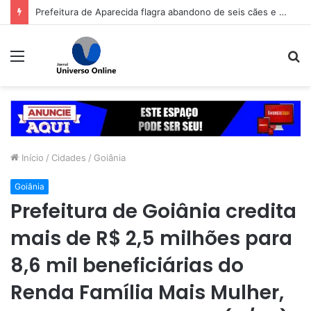
Prefeitura de Aparecida flagra abandono de seis cães e reitera que o ato é crime inafiançável
Menu
P
p
Início
/
Cidades
/
Goiânia
Goiânia
Prefeitura de Goiânia credita
mais de R$ 2,5 milhões para
8,6 mil beneficiárias do
Renda Família Mais Mulher,