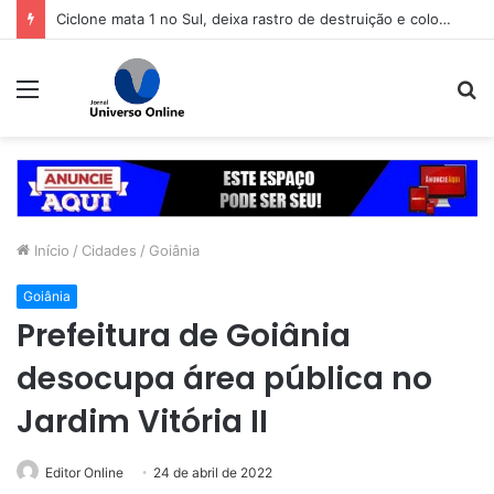
Ciclone mata 1 no Sul, deixa rastro de destruição e coloca 11 estados em alerta
Menu
P
p
Início
/
Cidades
/
Goiânia
Goiânia
Prefeitura de Goiânia
desocupa área pública no
Jardim Vitória II
Editor Online
24 de abril de 2022