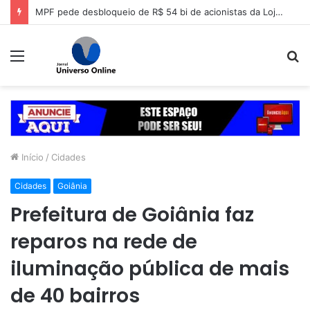
MPF pede desbloqueio de R$ 54 bi de acionistas da Lojas Americanas
Menu
P
p
Início
/
Cidades
Cidades
Goiânia
Prefeitura de Goiânia faz
reparos na rede de
iluminação pública de mais
de 40 bairros