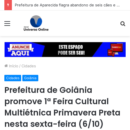
Prefeitura de Aparecida flagra abandono de seis cães e reitera que o ato é crime inafiançável
Menu
P
p
Início
/
Cidades
Cidades
Goiânia
Prefeitura de Goiânia
promove 1ª Feira Cultural
Multiétnica Primavera Preta
nesta sexta-feira (6/10)