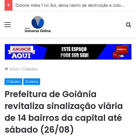
Ciclone mata 1 no Sul, deixa rastro de destruição e coloca 11 estados em alerta
Menu
P
p
Início
/
Cidades
Cidades
Goiânia
Prefeitura de Goiânia
revitaliza sinalização viária
de 14 bairros da capital até
sábado (26/08)